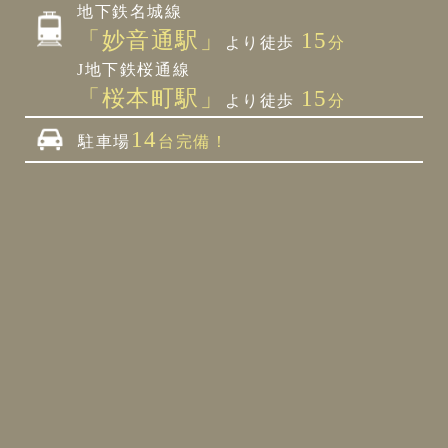
地下鉄名城線
「妙音通駅」
15
より徒歩
分
J地下鉄桜通線
「桜本町駅」
15
より徒歩
分
14
駐車場
台完備！