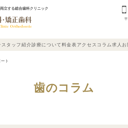
両立する総合歯科クリニック
平
介
スタッフ紹介
診療について
料金表
アクセス
コラム
求人
お
ポート
歯のコラム