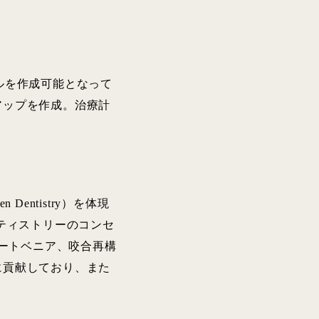
ルを作成可能となって
アップを作成。治療計
entistry）を体現
ティストリーのコンセ
ネートベニア、咬合再構
に貢献しており、また
。