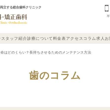
両立する総合歯科クリニック
平
介
スタッフ紹介
診療について
料金表
アクセス
コラム
求人
お
寿命はどのくらい？長持ちさせるためのメンテナンス方法
歯のコラム